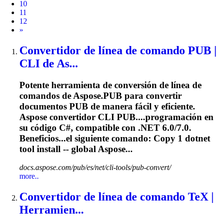
10
11
12
Next
»
Convertidor de línea de comando PUB |
CLI de As...
Potente herramienta de conversión de línea de
comandos de Aspose.PUB para convertir
documentos PUB de manera fácil y eficiente.
Aspose convertidor CLI PUB....programación en
su código C#,
compatible
con .NET 6.0/7.0.
Beneficios...el siguiente comando: Copy 1
dotnet
tool install -- global Aspose...
docs.aspose.com/pub/es/net/cli-tools/pub-convert/
more..
Convertidor de línea de comando TeX |
Herramien...