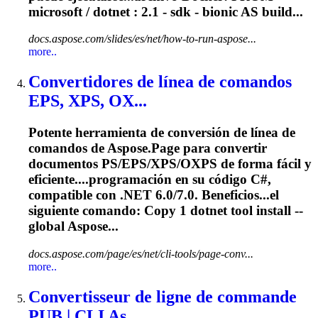
microsoft /
dotnet
: 2.1 - sdk - bionic AS build...
docs.aspose.com/slides/es/net/how-to-run-aspose...
more..
Convertidores de línea de comandos
EPS, XPS, OX...
Potente herramienta de conversión de línea de
comandos de Aspose.Page para convertir
documentos PS/EPS/XPS/OXPS de forma fácil y
eficiente....programación en su código C#,
compatible
con .NET 6.0/7.0. Beneficios...el
siguiente comando: Copy 1
dotnet
tool install --
global Aspose...
docs.aspose.com/page/es/net/cli-tools/page-conv...
more..
Convertisseur de ligne de commande
PUB | CLI As...