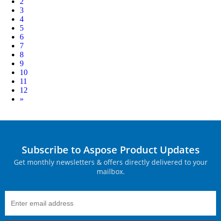
2
3
4
5
6
7
8
9
10
11
12
Next
»
Subscribe to Aspose Product Updates
Get monthly newsletters & offers directly delivered to your
mailbox.