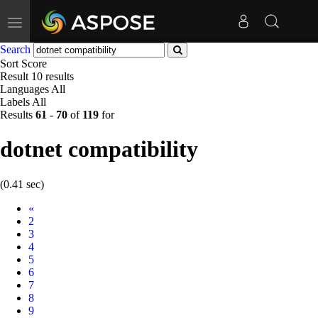
Toggle
navigation
Search
Sort
Score
Result
10 results
Languages
All
Labels
All
Results
61
-
70
of
119
for
dotnet compatibility
(0.41 sec)
Prev
«
2
3
4
5
6
7
8
9