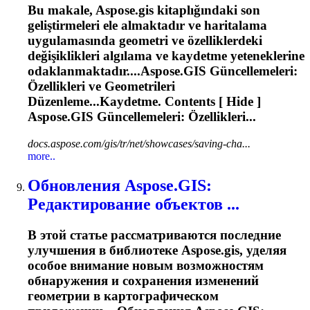
Bu makale,
Aspose.gis
kitaplığındaki son
geliştirmeleri ele almaktadır ve haritalama
uygulamasında geometri ve özelliklerdeki
değişiklikleri algılama ve kaydetme yeteneklerine
odaklanmaktadır....
Aspose.GIS
Güncellemeleri:
Özellikleri ve Geometrileri
Düzenleme...Kaydetme. Contents [ Hide ]
Aspose.GIS
Güncellemeleri: Özellikleri...
docs.aspose.com/gis/tr/net/showcases/saving-cha...
more..
Обновления
Aspose.GIS
:
Редактирование объектов ...
В этой статье рассматриваются последние
улучшения в библиотеке
Aspose.gis
, уделяя
особое внимание новым возможностям
обнаружения и сохранения изменений
геометрии в картографическом