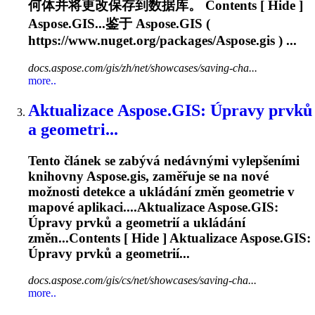
何体并将更改保存到数据库。 Contents [ Hide ]
Aspose.GIS...鉴于
Aspose.GIS
(
https://www.nuget.org/packages/
Aspose.gis
) ...
docs.aspose.com/gis/zh/net/showcases/saving-cha...
more..
Aktualizace
Aspose.GIS
: Úpravy prvků
a geometri...
Tento článek se zabývá nedávnými vylepšeními
knihovny
Aspose.gis
, zaměřuje se na nové
možnosti detekce a ukládání změn geometrie v
mapové aplikaci....Aktualizace
Aspose.GIS
:
Úpravy prvků a geometrií a ukládání
změn...Contents [ Hide ] Aktualizace
Aspose.GIS
:
Úpravy prvků a geometrií...
docs.aspose.com/gis/cs/net/showcases/saving-cha...
more..