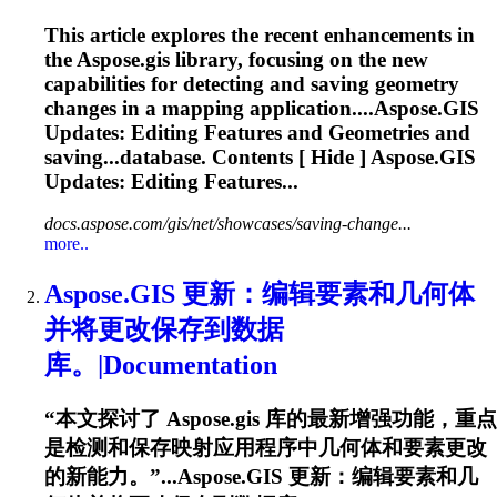
This article explores the recent enhancements in
the
Aspose.gis
library, focusing on the new
capabilities for detecting and saving geometry
changes in a mapping application....
Aspose.GIS
Updates: Editing Features and Geometries and
saving...database. Contents [ Hide ]
Aspose.GIS
Updates: Editing Features...
docs.aspose.com/gis/net/showcases/saving-change...
more..
Aspose.GIS
更新：编辑要素和几何体
并将更改保存到数据
库。|Documentation
“本文探讨了
Aspose.gis
库的最新增强功能，重点
是检测和保存映射应用程序中几何体和要素更改
的新能力。”...
Aspose.GIS
更新：编辑要素和几