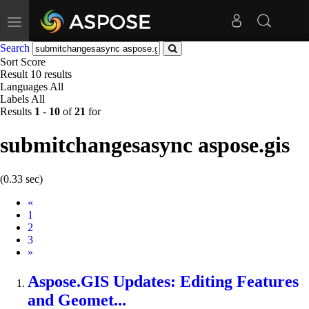
Toggle
navigation
Search
Sort
Score
Result
10 results
Languages
All
Labels
All
Results
1
-
10
of
21
for
submitchangesasync aspose.gis
(0.33 sec)
Prev
«
1
2
3
Next
»
Aspose.GIS
Updates: Editing Features
and Geomet...